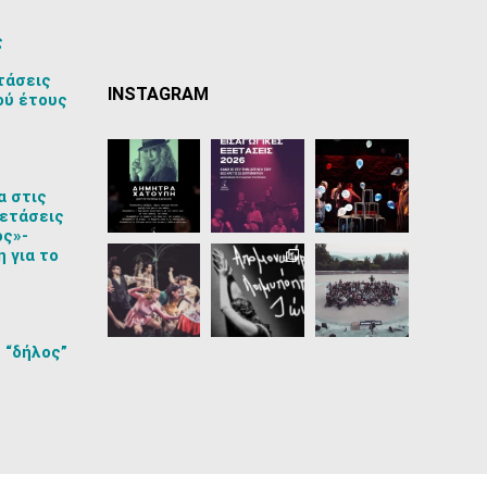
ς
τάσεις
INSTAGRAM
ού έτους
α στις
ετάσεις
ος»-
 για το
 “δήλος”