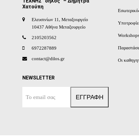
ΤΕΧΝΗΣ “δήλος” – Δήμητρα
Χατούπη
Εσωτερικό
Ελευσινίων 11, Μεταξουργείο
Υποτροφίε
10437 Αθήνα Μεταξουργείο
Workshop
2105203562
Παραστάσε
6972287889
contact@dilos.gr
Οι καθηγητ
NEWSLETTER
Το
ΕΓΓΡΑΦΗ
email
σας