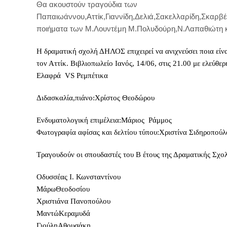
Θα ακουστούν τραγούδια των
Παπαιωάννου,Αττίκ,Γιαννίδη,Δελιά,Σακελλαρίδη,Σκαρβ
ποιήματα των Μ.Λουντέμη Μ.Πολυδούρη,Ν.Λαπαθιώτη κ
Η δραματική σχολή ΔΗΛΟΣ επιχειρεί να ανιχνεύσει ποια είν
τον Αττίκ. Βιβλιοπωλείο Ιανός, 14/06, στις 21.00 με ελεύθερ
Ελαφρά VS Ρεμπέτικα
Διδασκαλία,πιάνο:Χρίστος Θεοδώρου
Ενδυματολογική επιμέλεια:Μάριος Ράμμος
Φωτογραφία αφίσας και δελτίου τύπου:Χριστίνα Σιδηροπούλ
Τραγουδούν οι σπουδαστές του Β έτους της Δραματικής Σχο
Οδυσσέας Ι. Κωνσταντίνου
ΜάρωΘεοδοσίου
Χριστιάνα Πανοπούλου
ΜαντώΚεραμυδά
ΓιούληΑθουσάκη