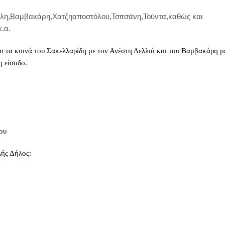
έλη,Βαμβακάρη,Χατζηαποστόλου,Τσιτσάνη,Τούντα,καθώς και
.α.
αι τα κοινά του Σακελλαρίδη με τον Ανέστη Δελλιά και του Βαμβακάρη μ
η είσοδο.
ου
λής Δήλος: