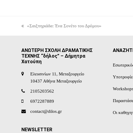
«Σαιξπηριάδα: Ένα Σονέτο του Δρόμου»
previous
post:
ΑΝΩΤΕΡΗ ΣΧΟΛΗ ΔΡΑΜΑΤΙΚΗΣ
ΑΝΑΖΗΤ
ΤΕΧΝΗΣ “δήλος” – Δήμητρα
Χατούπη
Εσωτερικό
Ελευσινίων 11, Μεταξουργείο
Υποτροφίε
10437 Αθήνα Μεταξουργείο
Workshop
2105203562
Παραστάσε
6972287889
contact@dilos.gr
Οι καθηγητ
NEWSLETTER