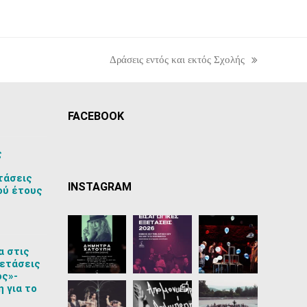
Δράσεις εντός και εκτός Σχολής
next
post:
FACEBOOK
ς
τάσεις
INSTAGRAM
ού έτους
α στις
ετάσεις
ος»-
 για το