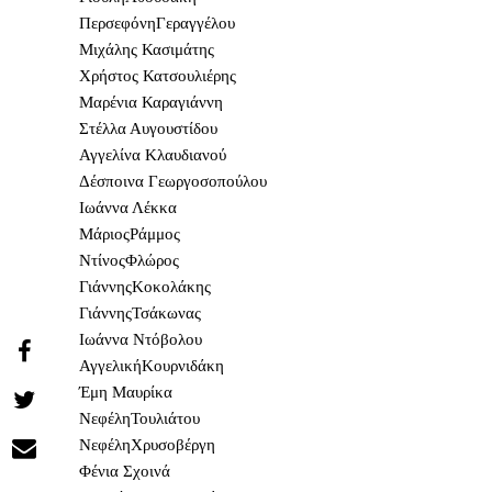
ΠερσεφόνηΓεραγγέλου
Μιχάλης Κασιμάτης
Χρήστος Κατσουλιέρης
Μαρένια Καραγιάννη
Στέλλα Αυγουστίδου
Αγγελίνα Κλαυδιανού
Δέσποινα Γεωργοσοπούλου
Ιωάννα Λέκκα
ΜάριοςΡάμμος
ΝτίνοςΦλώρος
ΓιάννηςΚοκολάκης
ΓιάννηςΤσάκωνας
Ιωάννα Ντόβολου
Share
ΑγγελικήΚουρνιδάκη
Έμη Μαυρίκα
on
Share
ΝεφέληΤουλιάτου
Facebook
ΝεφέληΧρυσοβέργη
on
Share
Φένια Σχοινά