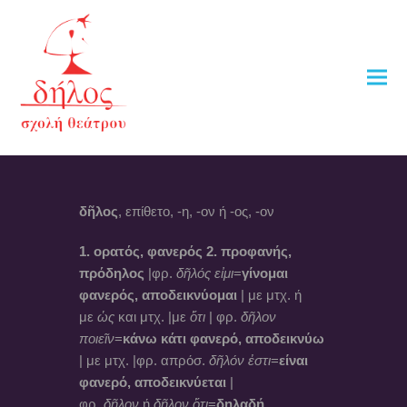
δῆλος
, επίθετο, -η, -ον ή -ος, -ον
1. ορατός, φανερός
2. προφανής,
πρόδηλος
|φρ.
δῆλός εἰμι
=
γίνομαι
φανερός, αποδεικνύομαι
| με μτχ. ή
με
ὡς
και μτχ. |με
ὅτι
| φρ.
δῆλον
ποιεῖν
=
κάνω κάτι φανερό, αποδεικνύω
| με μτχ. |φρ. απρόσ.
δῆλόν ἐστι
=
είναι
φανερό, αποδεικνύεται
|
φρ.
δῆλον
ή
δῆλον ὅτι
=
δηλαδή,