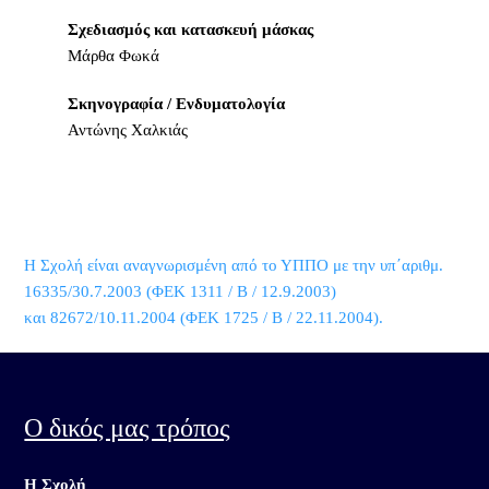
Σχεδιασμός και κατασκευή μάσκας
Μάρθα Φωκά
Σκηνογραφία / Ενδυματολογία
Αντώνης Χαλκιάς
Η Σχολή είναι αναγνωρισμένη από το ΥΠΠΟ με την υπ΄αριθμ.
16335/30.7.2003 (ΦΕΚ 1311 / Β / 12.9.2003)
και 82672/10.11.2004 (ΦΕΚ 1725 / Β / 22.11.2004).
Ο δικός μας τρόπος
Η Σχολή