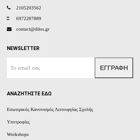
2105203562
6972287889
contact@dilos.gr
NEWSLETTER
Το
ΕΓΓΡΑΦΗ
email
σας
ΑΝΑΖΗΤΗΣΤΕ ΕΔΩ
Εσωτερικός Κανονισμός Λειτουργίας Σχολής
Υποτροφίες
Workshops