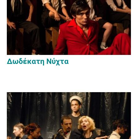
Δωδέκατη Νύχτα