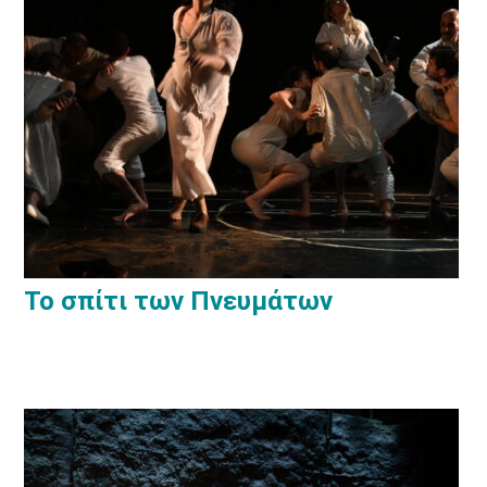
Το σπίτι των Πνευμάτων