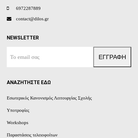
6972287889
contact@dilos.gr
NEWSLETTER
Το
ΕΓΓΡΑΦΗ
email
σας
ΑΝΑΖΗΤΗΣΤΕ ΕΔΩ
Εσωτερικός Κανονισμός Λειτουργίας Σχολής
Υποτροφίες
Workshops
Παραστάσεις τελειοφοίτων