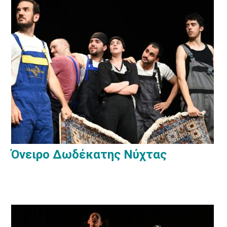
Όνειρο Δωδέκατης Νύχτας