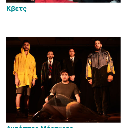
Κβετς