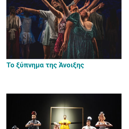
Το ξύπνημα της Άνοιξης