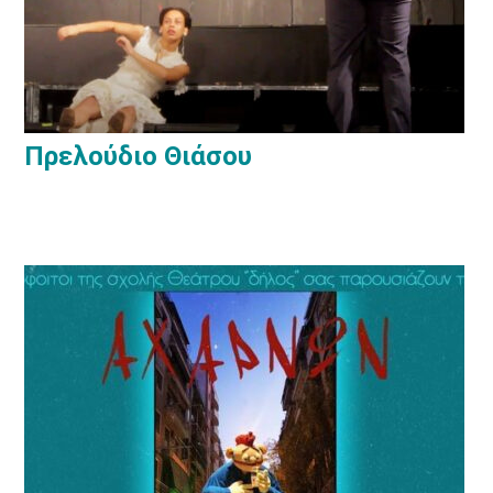
Πρελούδιο Θιάσου