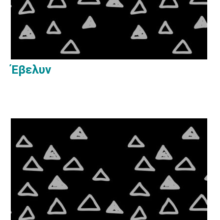
Έβελυν