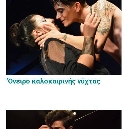
’Όνειρο καλοκαιρινής νύχτας