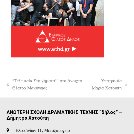
“Τελευταία Στοιχήματα!” στο Ανοιχτό
Υποτροφία
previous
next
Θέατρο Μακύνειας
Μαρία Χατούπη
post:
post:
ΑΝΩΤΕΡΗ ΣΧΟΛΗ ΔΡΑΜΑΤΙΚΗΣ ΤΕΧΝΗΣ “δήλος” –
Δήμητρα Χατούπη
Ελευσινίων 11, Μεταξουργείο