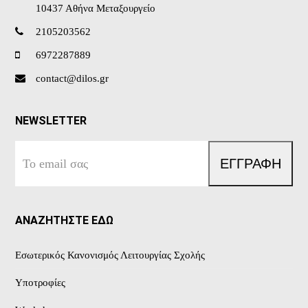
10437 Αθήνα Μεταξουργείο
2105203562
6972287889
contact@dilos.gr
NEWSLETTER
Το
ΕΓΓΡΑΦΗ
email
σας
ΑΝΑΖΗΤΗΣΤΕ ΕΔΩ
Εσωτερικός Κανονισμός Λειτουργίας Σχολής
Υποτροφίες