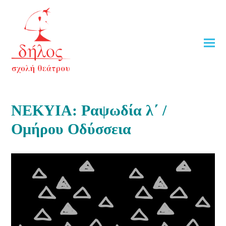
ΝΕΚΥΙΑ: Ραψωδία λ΄ /
Ομήρου Οδύσσεια