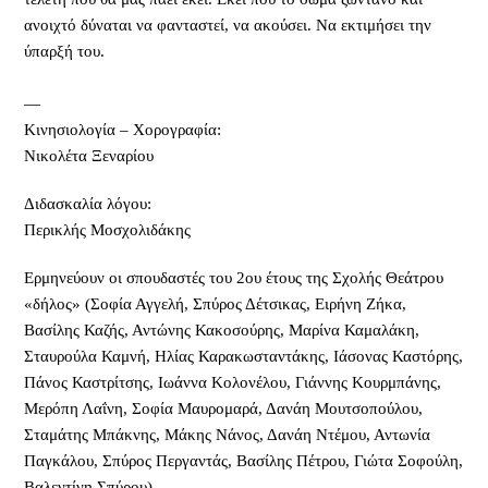
ανοιχτό δύναται να φανταστεί, να ακούσει. Να εκτιμήσει την
ύπαρξή του.
—
Κινησιολογία – Χορογραφία:
Νικολέτα Ξεναρίου
Διδασκαλία λόγου:
Περικλής Μοσχολιδάκης
Ερμηνεύουν οι σπουδαστές του 2ου έτους της Σχολής Θεάτρου
«δήλος» (Σοφία Αγγελή, Σπύρος Δέτσικας, Ειρήνη Ζήκα,
Βασίλης Καζής, Αντώνης Κακοσούρης, Μαρίνα Καμαλάκη,
Σταυρούλα Καμνή, Ηλίας Καρακωσταντάκης, Ιάσονας Καστόρης,
Πάνος Καστρίτσης, Ιωάννα Κολονέλου, Γιάννης Κουρμπάνης,
Μερόπη Λαΐνη, Σοφία Μαυρομαρά, Δανάη Μουτσοπούλου,
Σταμάτης Μπάκνης, Μάκης Νάνος, Δανάη Ντέμου, Αντωνία
Παγκάλου, Σπύρος Περγαντάς, Βασίλης Πέτρου, Γιώτα Σοφούλη,
Βαλεντίνη Σπύρου).