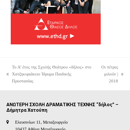
Το Α’ έτος της Σχολής Θεάτρου «δήλος» στο
Οι πέτρες
Χατζηκυριάκειο Ίδρυμα Παιδικής
μιλούν |
previous
next
Προστασίας
2018
post:
post:
ΑΝΩΤΕΡΗ ΣΧΟΛΗ ΔΡΑΜΑΤΙΚΗΣ ΤΕΧΝΗΣ “δήλος” –
Δήμητρα Χατούπη
Ελευσινίων 11, Μεταξουργείο
10437 Αθήνα Μεταξουργείο