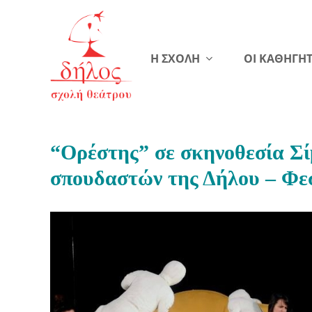
Η ΣΧΟΛΗ
ΟΙ ΚΑΘΗΓΗΤ
“Ορέστης” σε σκηνοθεσία Σ
σπουδαστών της Δήλου – Φε