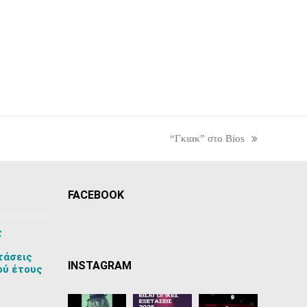
“Γκιακ” στο Bios
next
post:
FACEBOOK
ς
τάσεις
INSTAGRAM
ού έτους