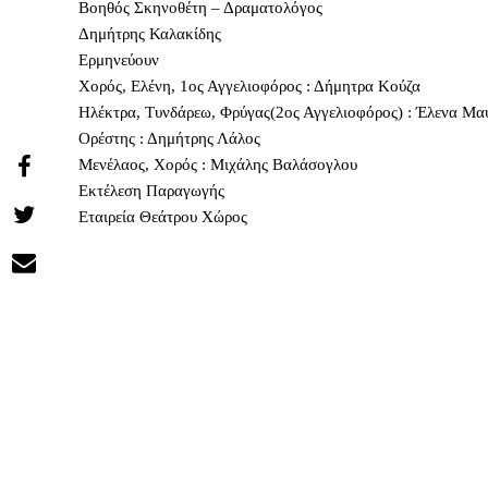
Βοηθός Σκηνοθέτη – Δραματολόγος
Δημήτρης Καλακίδης
Ερμηνεύουν
Χορός, Ελένη, 1ος Αγγελιοφόρος : Δήμητρα Κούζα
Ηλέκτρα, Τυνδάρεω, Φρύγας(2ος Αγγελιοφόρος) : Έλενα Μα
Ορέστης : Δημήτρης Λάλος
Μενέλαος, Χορός : Μιχάλης Βαλάσογλου
Share
Εκτέλεση Παραγωγής
Εταιρεία Θεάτρου Χώρος
on
Share
Facebook
on
Share
Twitter
via
Email