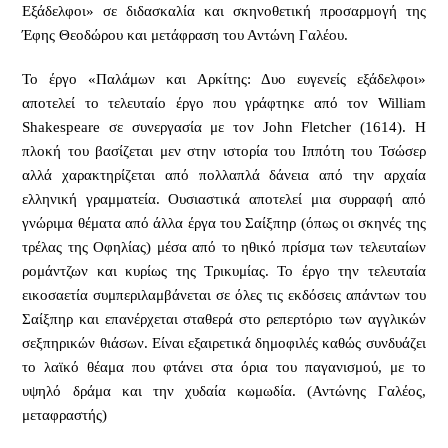
Εξάδελφοι» σε διδασκαλία και σκηνοθετική προσαρμογή της
Έφης Θεοδώρου και μετάφραση του Αντώνη Γαλέου.
Το έργο «Παλάμων και Αρκίτης: Δυο ευγενείς εξάδελφοι»
αποτελεί το τελευταίο έργο που γράφτηκε από τον William
Shakespeare σε συνεργασία με τον John Fletcher (1614). Η
πλοκή του βασίζεται μεν στην ιστορία του Ιππότη του Τσώσερ
αλλά χαρακτηρίζεται από πολλαπλά δάνεια από την αρχαία
ελληνική γραμματεία. Ουσιαστικά αποτελεί μια συρραφή από
γνώριμα θέματα από άλλα έργα του Σαίξπηρ (όπως οι σκηνές της
τρέλας της Οφηλίας) μέσα από το ηθικό πρίσμα των τελευταίων
ρομάντζων και κυρίως της Τρικυμίας. Το έργο την τελευταία
εικοσαετία συμπεριλαμβάνεται σε όλες τις εκδόσεις απάντων του
Σαίξπηρ και επανέρχεται σταθερά στο ρεπερτόριο των αγγλικών
σεξπηρικών θιάσων. Είναι εξαιρετικά δημοφιλές καθώς συνδυάζει
το λαϊκό θέαμα που φτάνει στα όρια του παγανισμού, με το
υψηλό δράμα και την χυδαία κωμωδία. (Αντώνης Γαλέος,
μεταφραστής)