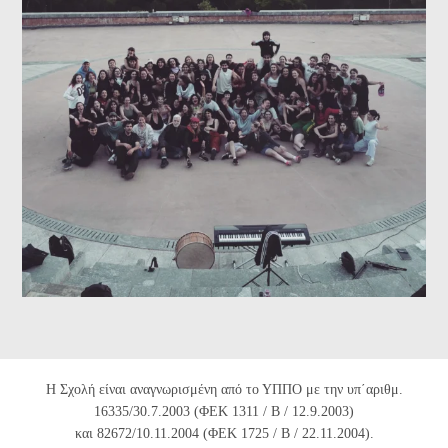
Η Σχολή είναι αναγνωρισμένη από το ΥΠΠΟ με την υπ΄αριθμ.
16335/30.7.2003 (ΦΕΚ 1311 / Β / 12.9.2003)
και 82672/10.11.2004 (ΦΕΚ 1725 / Β / 22.11.2004).