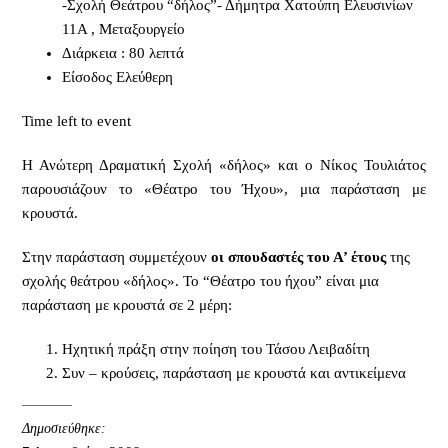
-Σχολή Θεάτρου “δήλος”- Δήμητρα Χατούπη Ελευσινίων
11Α , Μεταξουργείο
Διάρκεια : 80 λεπτά
Είσοδος Ελεύθερη
Time left to event
Η Ανώτερη Δραματική Σχολή «δήλος» και ο Νίκος Τουλιάτος
παρουσιάζουν το «Θέατρο του Ήχου», μια παράσταση με
κρουστά.
Στην παράσταση συμμετέχουν
οι σπουδαστές του Α’ έτους
της
σχολής θεάτρου «δήλος». Το “Θέατρο του ήχου” είναι μια
παράσταση με κρουστά σε 2 μέρη:
Ηχητική πράξη στην ποίηση του Τάσου Λειβαδίτη
Συν – κρούσεις, παράσταση με κρουστά και αντικείμενα
Δημοσιεύθηκε: