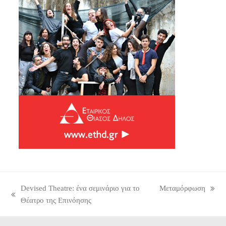
Devised Theatre: ένα σεμινάριο για το
Μεταμόρφωση
next
previous
Θέατρο της Επινόησης
post:
post: