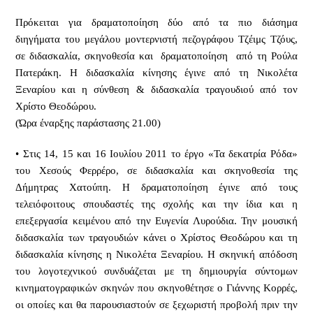
Πρόκειται για δραματοποίηση δύο από τα πιο διάσημα
διηγήματα του μεγάλου μοντερνιστή πεζογράφου Τζέιμς Τζόυς,
σε διδασκαλία, σκηνοθεσία και δραματοποίηση από τη Ρούλα
Πατεράκη. Η διδασκαλία κίνησης έγινε από τη Νικολέτα
Ξεναρίου και η σύνθεση & διδασκαλία τραγουδιού από τον
Χρίστο Θεοδώρου.
(Ώρα έναρξης παράστασης 21.00)
• Στις 14, 15 και 16 Ιουλίου 2011 το έργο «Τα δεκατρία Ρόδα»
του Χεσούς Φερρέρo, σε διδασκαλία και σκηνοθεσία της
Δήμητρας Χατούπη. Η δραματοποίηση έγινε από τους
τελειόφοιτους σπουδαστές της σχολής και την ίδια και η
επεξεργασία κειμένου από την Ευγενία Λυρούδια. Την μουσική
διδασκαλία των τραγουδιών κάνει ο Χρίστος Θεοδώρου και τη
διδασκαλία κίνησης η Νικολέτα Ξεναρίου. Η σκηνική απόδοση
του λογοτεχνικού συνδυάζεται με τη δημιουργία σύντομων
κινηματογραφικών σκηνών που σκηνοθέτησε ο Γιάννης Κορρές,
οι οποίες και θα παρουσιαστούν σε ξεχωριστή προβολή πριν την