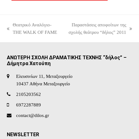
Θεατρικό Αναλόγιο-
Παραστάσεις αποφοίτων της
previous
next
THE WALK OF FAME
σχολής θεάτρου “δήλος” 2011
post:
post:
ΑΝΩΤΕΡΗ ΣΧΟΛΗ ΔΡΑΜΑΤΙΚΗΣ ΤΕΧΝΗΣ “δήλος” –
Δήμητρα Χατούπη
Ελευσινίων 11, Μεταξουργείο
10437 Αθήνα Μεταξουργείο
2105203562
6972287889
contact@dilos.gr
NEWSLETTER