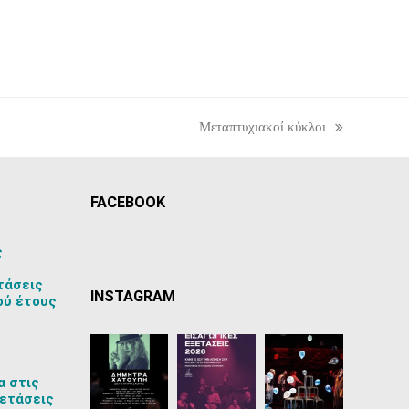
Μεταπτυχιακοί κύκλοι
next
post:
FACEBOOK
ς
τάσεις
INSTAGRAM
ού έτους
α στις
ετάσεις