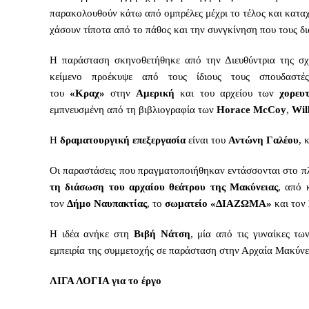
παρακολουθούν κάτω από ομπρέλες μέχρι το τέλος και καταχ
χάσουν τίποτα από το πάθος και την συνγκίνηση που τους δι
Η παράσταση σκηνοθετήθηκε από την Διευθύντρια της σ
κείμενο προέκυψε από τους ίδιους τους σπουδαστέ
του
«Κραχ»
στην
Αμερική
και του αρχείου των
χορευ
εμπνευσμένη από τη βιβλιογραφία των
Horace McCoy
,
Wil
Η
δραματουργική επεξεργασία
είναι του
Αντώνη Γαλέου
, 
Οι παραστάσεις που πραγματοποιήθηκαν εντάσσονται στο π
τη διάσωση του αρχαίου θεάτρου της Μακύνειας
, από 
τον
Δήμο Ναυπακτίας
, το
σωματείο «ΔΙΑΖΩΜΑ»
και τον
Η ιδέα ανήκε στη
Βιβή Νάτση
, μία από τις γυναίκες τω
εμπειρία της συμμετοχής σε παράσταση στην Αρχαία Μακύνε
ΛΙΓΑ ΛΟΓΙΑ για το έργο