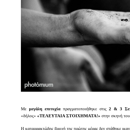
Με
μεγάλη επιτυχία
πραγματοποιήθηκε στις
2 & 3 Σε
«δήλος»
«ΤΕΛΕΥΤΑΙΑ ΣΤΟΙΧΗΜΑΤΑ!»
στην σκηνή του 
Η καταρρακτώδης βροχή της πρώτης μέρας δεν στάθηκε ικαν