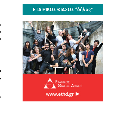
α
ΕΤΑΙΡΙΚΟΣ ΘΙΑΣΟΣ “δήλος”
ο
ο
ι
ι
ς
,
ν