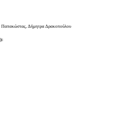
ς Παπακώστας, Δήμητρα Δρακοπούλου
):