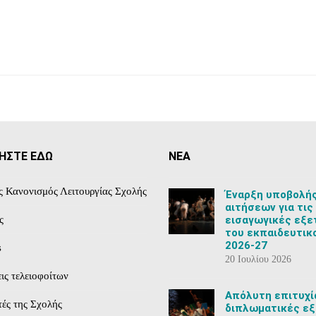
ΗΣΤΕ ΕΔΩ
ΝΕΑ
ς Κανονισμός Λειτουργίας Σχολής
Έναρξη υποβολή
αιτήσεων για τις
εισαγωγικές εξε
ς
του εκπαιδευτικ
2026-27
s
20 Ιουλίου 2026
ις τελειοφοίτων
Aπόλυτη επιτυχί
ές της Σχολής
διπλωματικές εξ