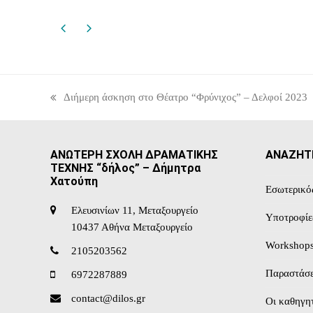
Διήμερη άσκηση στο Θέατρο “Φρύνιχος” – Δελφοί 2023
previous
post:
ΑΝΩΤΕΡΗ ΣΧΟΛΗ ΔΡΑΜΑΤΙΚΗΣ
ΑΝΑΖΗΤ
ΤΕΧΝΗΣ “δήλος” – Δήμητρα
Χατούπη
Εσωτερικό
Ελευσινίων 11, Μεταξουργείο
Υποτροφίε
10437 Αθήνα Μεταξουργείο
Workshop
2105203562
Παραστάσε
6972287889
contact@dilos.gr
Οι καθηγητ