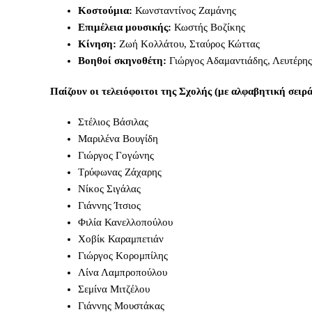
Share
Κοστούμια:
Κωνσταντίνος Ζαμάνης
Twitter
via
Επιμέλεια μουσικής:
Κωστής Βοζίκης
Κίνηση:
Ζωή Κολλάτου, Σταύρος Κώττας
Email
Βοηθοί σκηνοθέτη:
Γιώργος Αδαμαντιάδης, Λευτέρη
Παίζουν οι τελειόφοιτοι της Σχολής (με αλφαβητική σειρά
Στέλιος Βάσιλας
Μαριλένα Βουγίδη
Γιώργος Γογώνης
Τρύφωνας Ζάχαρης
Νίκος Σιγάλας
Γιάννης Ίτσιος
Φιλία Κανελλοπούλου
Χοβίκ Καραμπετιάν
Γιώργος Κορομπίλης
Λίνα Λαμπροπούλου
Σεμίνα Μιτζέλου
Γιάννης Μουστάκας