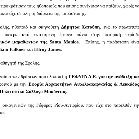
ειροκρότισαν τους ηθοποιούς που επίσης συνέχισαν να παίζουν, χωρίς ν
ακατείχε σε όλη τη διάρκεια της παράστασης.
χολής, ηθοποιό και σκηνοθέτη
Δήμητρα Χατούπη
, ενώ το πρωτότυπ
ς ύστερα από εκτεταμένη έρευνα πάνω στην ιστορική περίοδ
τικών μαραθώνιων της Santa Monica
. Επίσης, η παράσταση είνα
liam Falkner
και
Ellroy James
.
καθηγητή της Σχολής.
λαίσιο των δράσεων που υλοποιεί η
ΓΕΦΥΡΑ Α.Ε.
για την ανάδειξη κα
κοινού με την
Εφορία Αρχαιοτήτων Αιτωλοακαρνανίας & Λευκάδο
Πολιτιστικό Σύλλογο Μακύνειας
.
ν οικογενειών της Γέφυρας Ρίου-Αντιρρίου, που είχε στο παρελθόν τη
ια.