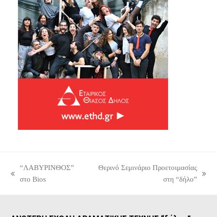
“ΛΑΒΥΡΙΝΘΟΣ”
Θερινό Σεμινάριο Προετοιμασίας
previous
next
στο Bios
στη “δήλο”
post:
post: