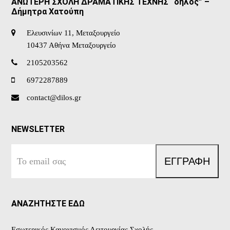
ΑΝΩΤΕΡΗ ΣΧΟΛΗ ΔΡΑΜΑΤΙΚΗΣ ΤΕΧΝΗΣ “δήλος” –
Δήμητρα Χατούπη
Ελευσινίων 11, Μεταξουργείο
10437 Αθήνα Μεταξουργείο
2105203562
6972287889
contact@dilos.gr
NEWSLETTER
Το
ΕΓΓΡΑΦΗ
email
σας
ΑΝΑΖΗΤΗΣΤΕ ΕΔΩ
Εσωτερικός Κανονισμός Λειτουργίας Σχολής