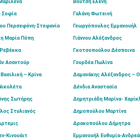
Μαριλένα
Βούτση Ελένη
 Σοφία
Γαλάνη Φωτεινή
λου Περσεφόνη-Στεφανία
Γεωργόπουλος Εμμανουήλ
κη Μαρία Πόπη
Γιάννου Αλέξανδρος
 Ρεβέκκα
Γκοτσοπούλου Δέσποινα
άν Ασαντούρ
Γουρδέα Πωλίνα
Βασιλική – Κρίνα
Δαμανάκης Αλέξανδρος – 
Νικολέτα
Δένδια Αναστασία
ύνης Σωτήρης
Δημητριάδη Μαρίνα- Χαρίκ
λος Στυλιανός
Δημοπούλου Μαρτίνα
Άρτεμις
Δρακοπούλου Δήμητρα
εν-Κινουάιτ
Εμμανουήλ Ευθυμία-Ανδρεά