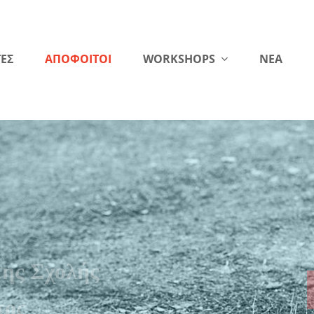
ΕΣ
ΑΠΟΦΟΙΤΟΙ
WORKSHOPS
NEA
της Σχολής
τος