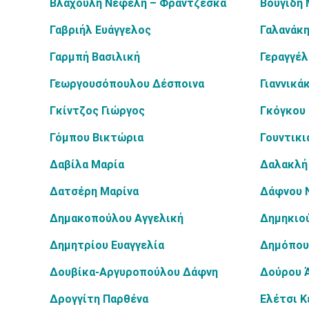
Βλαχούλη Νεφέλη – Φραντζέσκα
Βουγίδη 
Γαβριήλ Ευάγγελος
Γαλανάκη
Γαρμπή Βασιλική
Γεραγγέ
Γεωργουσόπουλου Δέσποινα
Γιαννικά
Γκίντζος Γιώργος
Γκόγκου
Γόμπου Βικτώρια
Γουντικι
Δαβίλα Μαρία
Δαλακλή 
Δατσέρη Μαρίνα
Δάφνου 
Δημακοπούλου Αγγελική
Δημηκιο
Δημητρίου Ευαγγελία
Δημόπου
Δουβίκα-Αργυροπούλου Δάφνη
Δούρου 
Δρογγίτη Παρθένα
Ελέτσι Κ