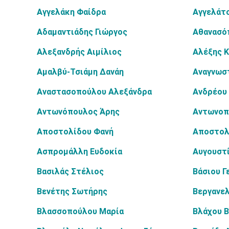
Αγγελάκη Φαίδρα
Αγγελάτ
Αδαμαντιάδης Γιώργος
Αθανασό
Αλεξανδρής Αιμίλιος
Αλέξης 
Αμαλβύ-Τσιάμη Δανάη
Αναγνωσ
Αναστασοπούλου Αλεξάνδρα
Ανδρέου
Αντωνόπουλος Άρης
Αντωνοπ
Αποστολίδου Φανή
Αποστολ
Ασπρομάλλη Ευδοκία
Αυγουστ
Βασιλάς Στέλιος
Βάσιου Γ
Βενέτης Σωτήρης
Βεργανελ
Βλασσοπούλου Μαρία
Βλάχου Β