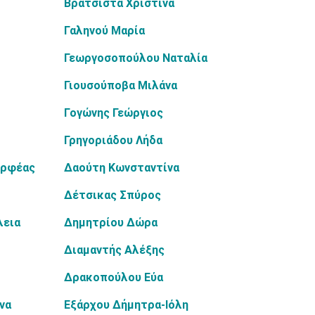
Βρατσίστα Χριστίνα
Γαληνού Μαρία
Γεωργοσοπούλου Ναταλία
Γιουσούποβα Μιλάνα
Γογώνης Γεώργιος
Γρηγοριάδου Λήδα
Ορφέας
Δαούτη Κωνσταντίνα
Δέτσικας Σπύρος
λεια
Δημητρίου Δώρα
Διαμαντής Αλέξης
Δρακοπούλου Εύα
να
Εξάρχου Δήμητρα-Ιόλη