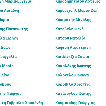
νη Μαρία-Ευγενία
Καραδημητρίου Άρτεμις
ου Αριάδνη
Καραμιχαήλ Μαρία-Ζωή
Μαρία
Κασιμάτης Μιχάλης
σης Παναγιώτης
Καταβέλη Φανή
λα Ειρήνη
Κάτσου Ναταλία
 Δάφνη
Καφίρη Αικατερίνη
υαγγελία
Κικιλίντζια Σοφία
υ Μαρία
Κοκολάκης Ιωάννης
Ελίνα
Κολονέλου Ιωάννα
Σάββας
Κοροβίλα Χριστίνα
λης Γιώργος
Κοτάνογλου Φώτης
ώτη Γαβριέλα-Χρυσάνθη
Κουμπιάδης Γεώργιος