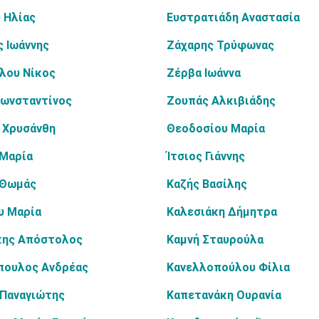
 Ηλίας
Ευστρατιάδη Αναστασία
 Ιωάννης
Ζάχαρης Τρύφωνας
λου Νίκος
Ζέρβα Ιωάννα
Κωνσταντίνος
Ζουπάς Αλκιβιάδης
 Χρυσάνθη
Θεοδοσίου Μαρία
 Μαρία
Ίτσιος Γιάννης
 Θωμάς
Καζής Βασίλης
υ Μαρία
Καλεσιάκη Δήμητρα
κης Απόστολος
Καμνή Σταυρούλα
πουλος Ανδρέας
Κανελλοπούλου Φίλια
 Παναγιώτης
Καπετανάκη Ουρανία