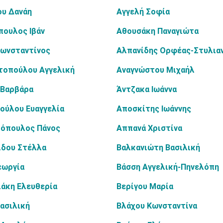
ου Δανάη
Αγγελή Σοφία
πουλος Ιβάν
Αθουσάκη Παναγιώτα
Κωνσταντίνος
Αλπανίδης Ορφέας-Στυλια
τοπούλου Αγγελική
Αναγνώστου Μιχαήλ
 Βαρβάρα
Άντζακα Ιωάννα
ούλου Ευαγγελία
Αποσκίτης Ιωάννης
όπουλος Πάνος
Αππανά Χριστίνα
ίδου Στέλλα
Βαλκανιώτη Βασιλική
εωργία
Βάσση Αγγελική-Πηνελόπη
άκη Ελευθερία
Βερίγου Μαρία
ασιλική
Βλάχου Κωνσταντίνα