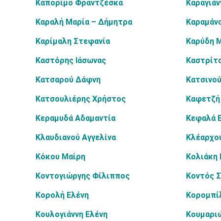
Καπορίμο Φραντζέσκα
Καραγιάν
Καραλή Μαρία – Δήμητρα
Καραμάν
Καρίμαλη Στεφανία
Καρύδη 
Καστόρης Ιάσωνας
Καστρίτ
Κατσαρού Δάφνη
Κατσινού
Κατσουλιέρης Χρήστος
Καφετζή
Κεραμυδά Αδαμαντία
Κεφαλά Ε
Κλαυδιανού Αγγελίνα
Κλέαρχο
Κόκου Μαίρη
Κολιάκη 
Κοντογιώργης Φίλιππος
Κοντός 
Κορολή Ελένη
Κορομπί
Κουλογιάννη Ελένη
Κουμαρι