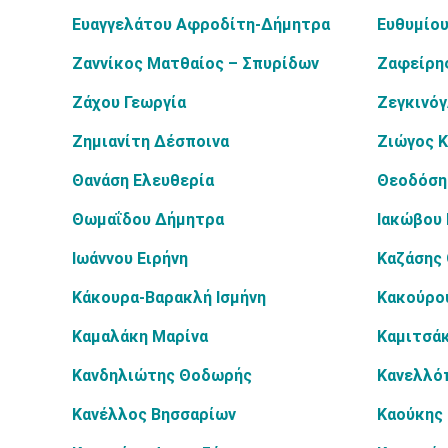
Ευαγγελάτου Αφροδίτη-Δήμητρα
Ευθυμίου
Ζαννίκος Ματθαίος – Σπυρίδων
Ζαφείρης
Ζάχου Γεωργία
Ζεγκινόγ
Ζημιανίτη Δέσποινα
Ζιώγος 
Θανάση Ελευθερία
Θεοδόση
Θωμαΐδου Δήμητρα
Ιακώβου
Ιωάννου Ειρήνη
Καζάσης
Κάκουρα-Βαρακλή Ισμήνη
Κακούρο
Καμαλάκη Μαρίνα
Καμιτσά
Κανδηλιώτης Θοδωρής
Κανελλό
Κανέλλος Βησσαρίων
Καούκης