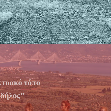
κτυακό τόπο
“δήλος”