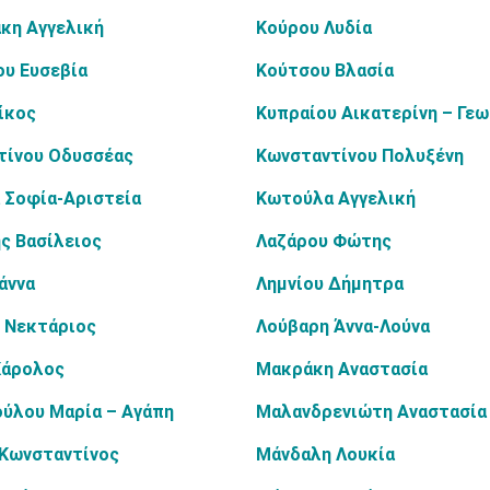
κη Αγγελική
Κούρου Λυδία
ου Ευσεβία
Κούτσου Βλασία
ίκος
Κυπραίου Αικατερίνη – Γεω
τίνου Οδυσσέας
Κωνσταντίνου Πολυξένη
 Σοφία-Αριστεία
Κωτούλα Αγγελική
ς Βασίλειος
Λαζάρου Φώτης
άννα
Λημνίου Δήμητρα
 Νεκτάριος
Λούβαρη Άννα-Λούνα
Κάρολος
Μακράκη Αναστασία
ύλου Μαρία – Αγάπη
Μαλανδρενιώτη Αναστασία
 Κωνσταντίνος
Μάνδαλη Λουκία