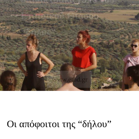
Εταιρικού Θιάσου
“δήλος”
www.ethd.gr
Οι απόφοιτοι της “δήλου”