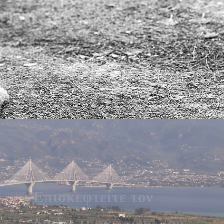
“δήλος” ανά έτος
Λίστα αποφοίτων
Επισκεφτείτε τον
διαδικτυακό τόπο του