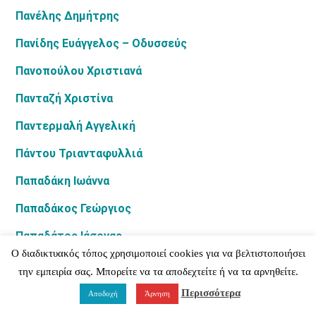
Πανέλης Δημήτρης
Πανίδης Ευάγγελος – Οδυσσεύς
Πανοπούλου Χριστιανά
Πανταζή Χριστίνα
Παντερμαλή Αγγελική
Πάντου Τριανταφυλλιά
Παπαδάκη Ιωάννα
Παπαδάκος Γεώργιος
Παπαδάτος Ιάσονας
Ο διαδικτυακός τόπος χρησιμοποιεί cookies για να βελτιστοποιήσει
Παπαδοπούλου Δανάη
την εμπειρία σας. Μπορείτε να τα αποδεχτείτε ή να τα αρνηθείτε.
Παπαδοπούλου Σταματίνα
Περισσότερα
Αποδοχή
Άρνηση