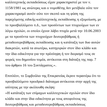
καλλιτεχνικής εκπαιδεύσεως είχαν χαρακτηριστεί με τον ν.
1158/1981 ως ανώτερες και ο νομοθέτης δεν μετέβαλε ούτε τον
χαρακτηρισμό αυτόν ούτε τον σκοπό και τη φύση της
παρεχόμενης ειδικής-καλλιτεχνικής εκπαίδευσης η εξομοίωση, με
το προσβαλλόμενο π.δ., των προσόντων των πτυχιούχων των εν
λόγω σχολών, οι οποίοι έχουν λάβει πτυχίο μετά την 10.06.2003
με τα προσόντα των πτυχιούχων δευτεροβάθμιας ή
μεταδευτεροβάθμιας εκπαίδευσης και η κατάταξη των δυο αυτών
διακριτών, κατά τα ανωτέρω, κατηγοριών στον ίδιο κλάδο και
την ίδια ειδικότητα για την πρόσληψη ή τον διορισμό τους σε
φορείς του δημοσίου τομέα, αντίκειται στη διάταξη της παρ. 7
του άρθρου 16 του Συντάγματος.».
Επιπλέον, το Συμβούλιο της Επικρατείας έκρινε περαιτέρω ότι το
προσβαλλόμενο προεδρικό διάταγμα αντίκειται στην αρχή της
ισότητας με την ακόλουθη σκέψη:
«Η κατάταξη των επίμαχων καλλιτεχνικών σχολών στον ίδιο
κλάδο και στην ίδια ειδικότητα με τους αποφοίτους της
δευτεροβάθμιας και μεταδευτεροβάθμιας εκπαιδεύσεως