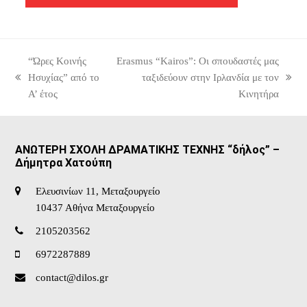
“Ώρες Κοινής
Erasmus “Kairos”: Οι σπουδαστές μας
Ησυχίας” από το
ταξιδεύουν στην Ιρλανδία με τον
previous
next
Α’ έτος
Κινητήρα
post:
post:
ΑΝΩΤΕΡΗ ΣΧΟΛΗ ΔΡΑΜΑΤΙΚΗΣ ΤΕΧΝΗΣ “δήλος” –
Δήμητρα Χατούπη
Ελευσινίων 11, Μεταξουργείο
10437 Αθήνα Μεταξουργείο
2105203562
6972287889
contact@dilos.gr