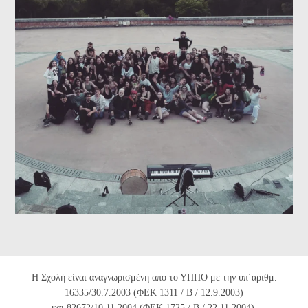
Η Σχολή είναι αναγνωρισμένη από το ΥΠΠΟ με την υπ΄αριθμ.
16335/30.7.2003 (ΦΕΚ 1311 / Β / 12.9.2003)
και 82672/10.11.2004 (ΦΕΚ 1725 / Β / 22.11.2004).