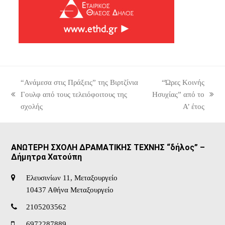
“Ανάμεσα στις Πράξεις” της Βιρτζίνια
“Ώρες Κοινής
Γουλφ από τους τελειόφοιτους της
Ησυχίας” από το
previous
next
σχολής
Α’ έτος
post:
post:
ΑΝΩΤΕΡΗ ΣΧΟΛΗ ΔΡΑΜΑΤΙΚΗΣ ΤΕΧΝΗΣ “δήλος” –
Δήμητρα Χατούπη
Ελευσινίων 11, Μεταξουργείο
10437 Αθήνα Μεταξουργείο
2105203562
6972287889