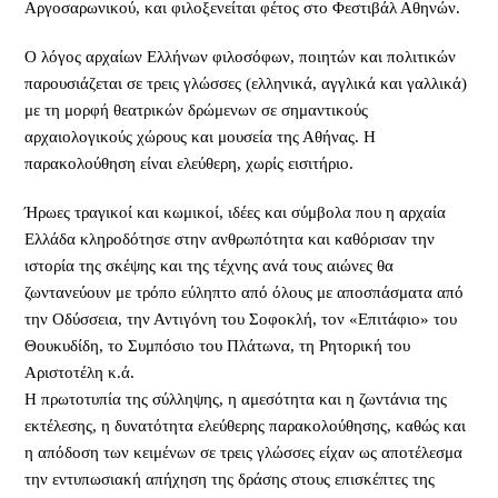
Αργοσαρωνικού, και φιλοξενείται φέτος στο Φεστιβάλ Αθηνών.
O λόγος αρχαίων Ελλήνων φιλοσόφων, ποιητών και πολιτικών
παρουσιάζεται σε τρεις γλώσσες (ελληνικά, αγγλικά και γαλλικά)
με τη μορφή θεατρικών δρώμενων σε σημαντικούς
αρχαιολογικούς χώρους και μουσεία της Αθήνας. Η
παρακολούθηση είναι ελεύθερη, χωρίς εισιτήριο.
Ήρωες τραγικοί και κωμικοί, ιδέες και σύμβολα που η αρχαία
Ελλάδα κληροδότησε στην ανθρωπότητα και καθόρισαν την
ιστορία της σκέψης και της τέχνης ανά τους αιώνες θα
ζωντανεύουν με τρόπο εύληπτο από όλους με αποσπάσματα από
την Οδύσσεια, την Αντιγόνη του Σοφοκλή, τον «Επιτάφιο» του
Θουκυδίδη, το Συμπόσιο του Πλάτωνα, τη Ρητορική του
Αριστοτέλη κ.ά.
Η πρωτοτυπία της σύλληψης, η αμεσότητα και η ζωντάνια της
εκτέλεσης, η δυνατότητα ελεύθερης παρακολούθησης, καθώς και
η απόδοση των κειμένων σε τρεις γλώσσες είχαν ως αποτέλεσμα
την εντυπωσιακή απήχηση της δράσης στους επισκέπτες της