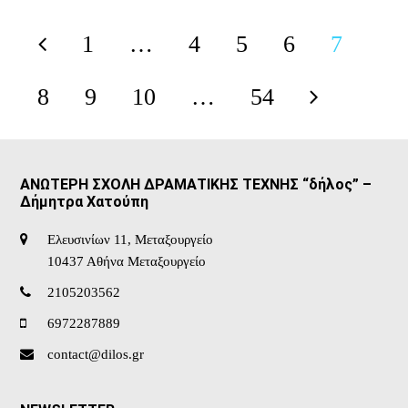
1
…
4
5
6
7
Previous
Page
Page
Page
Page
Page
8
9
10
…
54
Page
Page
Page
Page
Next
ΑΝΩΤΕΡΗ ΣΧΟΛΗ ΔΡΑΜΑΤΙΚΗΣ ΤΕΧΝΗΣ “δήλος” –
Δήμητρα Χατούπη
Ελευσινίων 11, Μεταξουργείο
10437 Αθήνα Μεταξουργείο
2105203562
6972287889
contact@dilos.gr