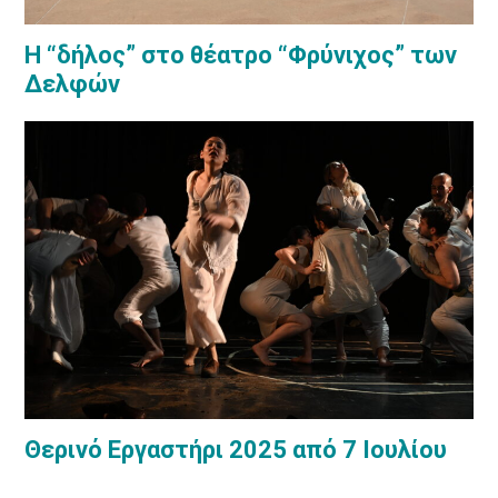
Η “δήλος” στο θέατρο “Φρύνιχος” των
Δελφών
Θερινό Εργαστήρι 2025 από 7 Ιουλίου