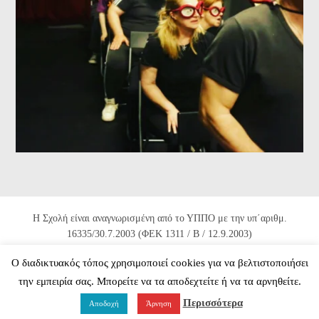
Η Σχολή είναι αναγνωρισμένη από το ΥΠΠΟ με την υπ΄αριθμ.
16335/30.7.2003 (ΦΕΚ 1311 / Β / 12.9.2003)
και 82672/10.11.2004 (ΦΕΚ 1725 / Β / 22.11.2004).
Ο διαδικτυακός τόπος χρησιμοποιεί cookies για να βελτιστοποιήσει
© 2026 Ανώτερη Ιδιωτική Σχολή Δραματικής Τέχνης «δήλος»
την εμπειρία σας. Μπορείτε να τα αποδεχτείτε ή να τα αρνηθείτε.
-Δήμητρα Χατούπη. All Rights Reserved.
Περισσότερα
Πολιτική Προστασίας Προσωπικών Δεδομένων
Cookies
Αποδοχή
Άρνηση