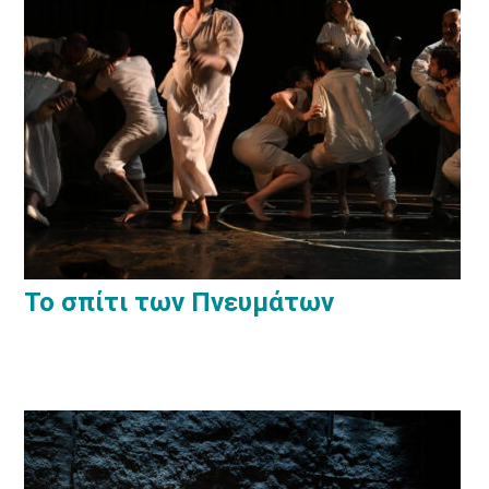
Το σπίτι των Πνευμάτων