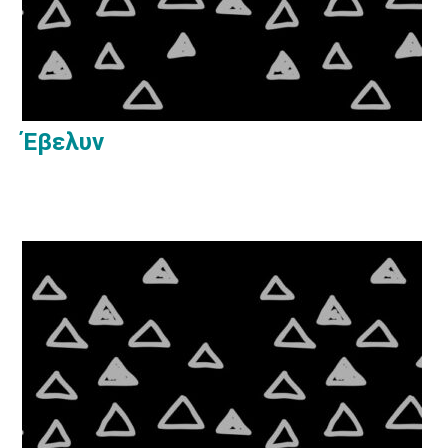
Έβελυν