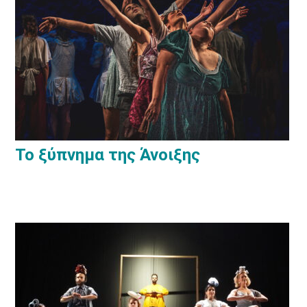
Το ξύπνημα της Άνοιξης