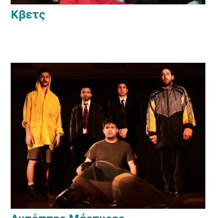
Κβετς