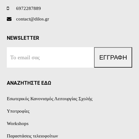
6972287889
contact@dilos.gr
NEWSLETTER
Το
ΕΓΓΡΑΦΗ
email
σας
ΑΝΑΖΗΤΗΣΤΕ ΕΔΩ
Εσωτερικός Κανονισμός Λειτουργίας Σχολής
Υποτροφίες
Workshops
Παραστάσεις τελειοφοίτων