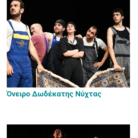
Όνειρο Δωδέκατης Νύχτας