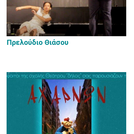
Πρελούδιο Θιάσου