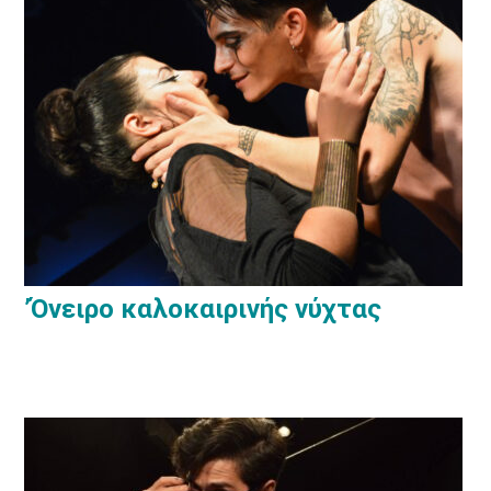
’Όνειρο καλοκαιρινής νύχτας