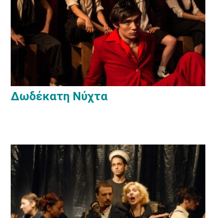
Δωδέκατη Νύχτα