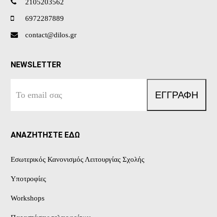
2105203562
6972287889
contact@dilos.gr
NEWSLETTER
Το
ΕΓΓΡΑΦΗ
email
σας
ΑΝΑΖΗΤΗΣΤΕ ΕΔΩ
Εσωτερικός Κανονισμός Λειτουργίας Σχολής
Υποτροφίες
Workshops