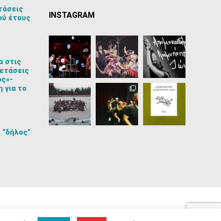
τάσεις
INSTAGRAM
ού έτους
α στις
ετάσεις
ος»-
 για το
 “δήλος”
Πολιτική Προστασίας Προσωπικών Δεδομένων
Cookies