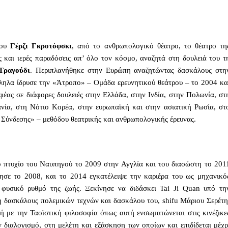
του
Γέρζι Γκροτόφσκι
, από το ανθρωπολογικό θέατρο, το θέατρο τη
 και ιερές παραδόσεις απ’ όλο τον κόσμο, αναζητά στη δουλειά του τ
Τραγούδι
. Περιπλανήθηκε στην Ευρώπη αναζητώντας δασκάλους στη
λληλα ίδρυσε την «Άτροπο» – Ομάδα ερευνητικού θεάτρου – το 2004 κα
φέας σε διάφορες δουλειές στην Ελλάδα, στην Ινδία, στην Πολωνία, στ
ανία, στη Νότιο Κορέα, στην ευρωπαϊκή και στην ασιατική Ρωσία, στ
ς Σύνδεσης» – μεθόδου θεατρικής και ανθρωπολογικής έρευνας.
 πτυχίο του Ναυπηγού το 2009 στην Αγγλία και του διασώστη το 201
ησε το 2008, και το 2014 εγκατέλειψε την καριέρα του ως μηχανικό
φυσικό ρυθμό της ζωής. Ξεκίνησε να διδάσκει Tai Ji Quan υπό τη
 δασκάλους πολεμικών τεχνών και δασκάλου του, shifu Μάριου Σερέτη
ή με την Ταοϊστική φιλοσοφία όπως αυτή ενσωματώνεται στις κινέζικε
ν διαλογισμό, στη μελέτη και εξάσκηση των οποίων και επιδίδεται μέχρ