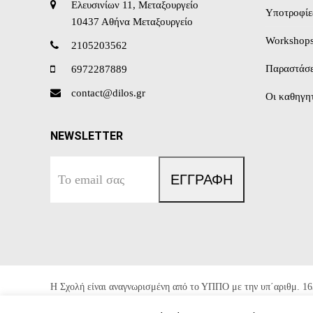
Ελευσινίων 11, Μεταξουργείο
Υποτροφίε
10437 Αθήνα Μεταξουργείο
Workshop
2105203562
Παραστάσε
6972287889
contact@dilos.gr
Οι καθηγητ
NEWSLETTER
Το
ΕΓΓΡΑΦΗ
email
σας
Η Σχολή είναι αναγνωρισμένη από το ΥΠΠΟ με την υπ΄αριθμ. 16
και 82672/10.11.2004 (ΦΕΚ 1725 / Β / 22.11.2004).