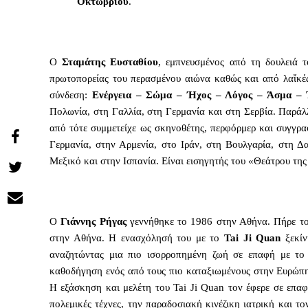
Οκτωβρίου
.
Ο
Σταμάτης Ευσταθίου
, εμπνευσμένος από τη δουλειά 
πρωτοπορείας του περασμένου αιώνα καθώς και από λαἴκές
σύνδεση:
Ενέργεια – Σώμα – Ήχος – Λόγος – Άσμα – 
Πολωνία, στη Γαλλία, στη Γερμανία και στη Σερβία. Παρά
από τότε συμμετείχε ως σκηνοθέτης, περφόρμερ και συγγρα
Γερμανία, στην Αρμενία, στο Ιράν, στη Βουλγαρία, στη Δ
Share
Μεξικό και στην Ισπανία. Είναι εισηγητής του «Θεάτρου τη
on
Share
Facebook
on
Share
Ο
Γιάννης Ρήγας
γεννήθηκε το 1986 στην Αθήνα. Πήρε το
Twitter
via
στην Αθήνα. Η ενασχόλησή του με το
Tai Ji Quan
ξεκίν
Email
αναζητώντας μια πιο ισορροπημένη ζωή σε επαφή με το 
καθοδήγηση ενός από τους πιο καταξιωμένους στην Ευρώπη
Η εξάσκηση και μελέτη του Tai Ji Quan τον έφερε σε επαφ
πολεμικές τέχνες, την παραδοσιακή κινέζικη ιατρική και το