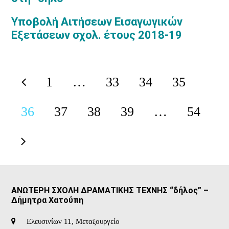
Υποβολή Αιτήσεων Εισαγωγικών
Εξετάσεων σχολ. έτους 2018-19
1
…
33
34
35
Previous
Page
Page
Page
Page
36
37
38
39
…
54
Page
Page
Page
Page
Page
Next
ΑΝΩΤΕΡΗ ΣΧΟΛΗ ΔΡΑΜΑΤΙΚΗΣ ΤΕΧΝΗΣ “δήλος” –
Δήμητρα Χατούπη
Ελευσινίων 11, Μεταξουργείο