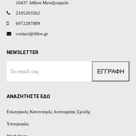
10437 Αθήνα Μεταξουργείο
2105203562
6972287889
contact@dilos.gr
NEWSLETTER
Το
ΕΓΓΡΑΦΗ
email
σας
ΑΝΑΖΗΤΗΣΤΕ ΕΔΩ
Εσωτερικός Κανονισμός Λειτουργίας Σχολής
Υποτροφίες
Workshops