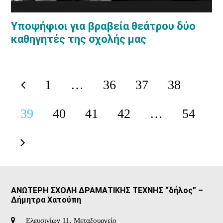
Υποψήφιοι για βραβεία θεάτρου δύο
καθηγητές της σχολής μας
1
…
36
37
38
Previous
Page
Page
Page
Page
39
40
41
42
…
54
Page
Page
Page
Page
Page
Next
ΑΝΩΤΕΡΗ ΣΧΟΛΗ ΔΡΑΜΑΤΙΚΗΣ ΤΕΧΝΗΣ “δήλος” –
Δήμητρα Χατούπη
Ελευσινίων 11, Μεταξουργείο