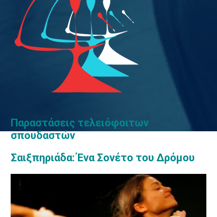
Παραστάσεις τελειόφοιτων
σπουδαστών
Σαιξπηριάδα: Ένα Σονέτο του Δρόμου