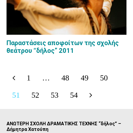
Παραστάσεις αποφοίτων της σχολής
θεάτρου “δήλος” 2011
1
…
48
49
50
Previous
Page
Page
Page
Page
51
52
53
54
Page
Page
Page
Page
Next
ΑΝΩΤΕΡΗ ΣΧΟΛΗ ΔΡΑΜΑΤΙΚΗΣ ΤΕΧΝΗΣ “δήλος” –
Δήμητρα Χατούπη