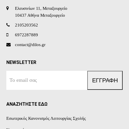
Ελευσινίων 11, Μεταξουργείο
10437 Αθήνα Μεταξουργείο
2105203562
6972287889
contact@dilos.gr
NEWSLETTER
Το
ΕΓΓΡΑΦΗ
email
σας
ΑΝΑΖΗΤΗΣΤΕ ΕΔΩ
Εσωτερικός Κανονισμός Λειτουργίας Σχολής