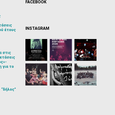
FACEBOOK
ς
τάσεις
INSTAGRAM
ού έτους
α στις
ετάσεις
ος»-
 για το
 “δήλος”