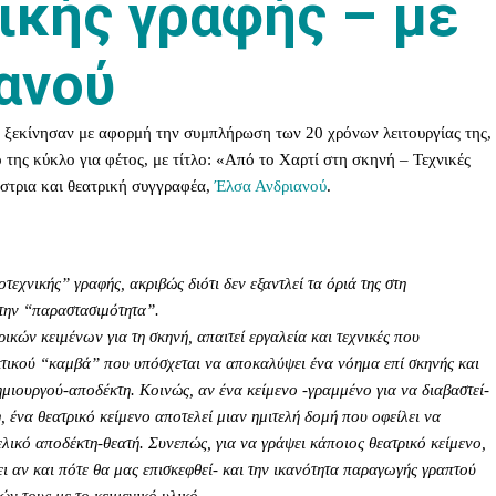
ικής γραφής – με
ανού
 ξεκίνησαν με αφορμή την συμπλήρωση των 20 χρόνων λειτουργίας της,
της κύκλο για φέτος, με τίτλο: «Από το Χαρτί στη σκηνή – Τεχνικές
στρια και θεατρική συγγραφέα,
Έλσα Ανδριανού
.
εχνικής” γραφής, ακριβώς διότι δεν εξαντλεί τα όριά της στη
 την “παραστασιμότητα”.
ικών κειμένων για τη σκηνή, απαιτεί εργαλεία και τεχνικές που
κτικού “καμβά” που υπόσχεται να αποκαλύψει ένα νόημα επί σκηνής και
ημιουργού-αποδέκτη. Κοινώς, αν ένα κείμενο -γραμμένο για να διαβαστεί-
 ένα θεατρικό κείμενο αποτελεί μιαν ημιτελή δομή που οφείλει να
ελικό αποδέκτη-θεατή. Συνεπώς, για να γράψει κάποιος θεατρικό κείμενο,
ει αν και πότε θα μας επισκεφθεί- και την ικανότητα παραγωγής γραπτού