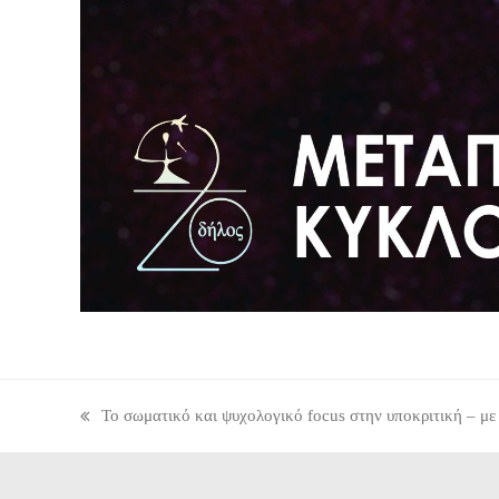
Το σωματικό και ψυχολογικό focus στην υποκριτική – με 
previous
post: