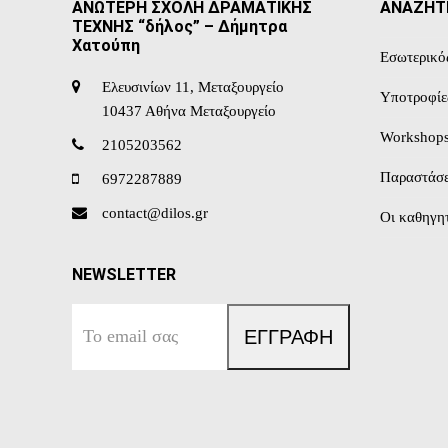
ΑΝΩΤΕΡΗ ΣΧΟΛΗ ΔΡΑΜΑΤΙΚΗΣ
ΑΝΑΖΗΤ
ΤΕΧΝΗΣ “δήλος” – Δήμητρα
Χατούπη
Εσωτερικό
Ελευσινίων 11, Μεταξουργείο
Υποτροφίε
10437 Αθήνα Μεταξουργείο
Workshop
2105203562
Παραστάσε
6972287889
contact@dilos.gr
Οι καθηγητ
NEWSLETTER
Το
ΕΓΓΡΑΦΗ
email
σας