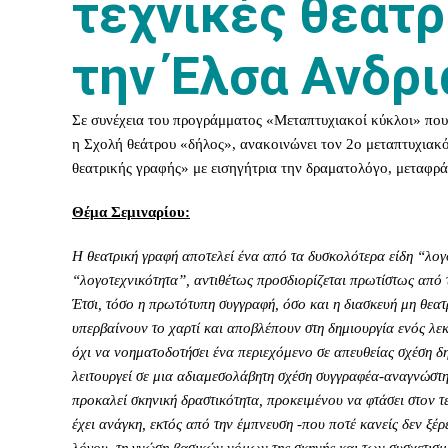
τεχνικές θεατρ
την Έλσα Ανδρι
Σε συνέχεια του προγράμματος «Μεταπτυχιακοί κύκλοι» που
η Σχολή θεάτρου «δήλος», ανακοινώνει τον 2ο μεταπτυχιακό 
θεατρικής γραφής» με εισηγήτρια την δραματολόγο, μεταφρά
Θέμα Σεμιναρίου:
Η θεατρική γραφή αποτελεί ένα από τα δυσκολότερα είδη “λογοτ
“λογοτεχνικότητα”, αντιθέτως προσδιορίζεται πρωτίστως από
Έτσι, τόσο η πρωτότυπη συγγραφή, όσο και η διασκευή μη θεατρ
υπερβαίνουν το χαρτί και αποβλέπουν στη δημιουργία ενός λε
όχι να νοηματοδοτήσει ένα περιεχόμενο σε απευθείας σχέση δ
λειτουργεί σε μια αδιαμεσολάβητη σχέση συγγραφέα-αναγνώστη,
προκαλεί σκηνική δραστικότητα, προκειμένου να φτάσει στον τ
έχει ανάγκη, εκτός από την έμπνευση -που ποτέ κανείς δεν ξέρ