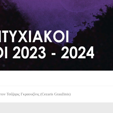
τον Τσέζαρις Γκραουζίνις (Cezaris Graužinis)