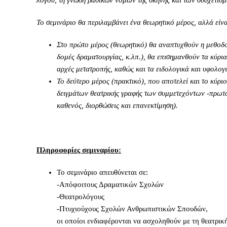
λόγου, τη γνώση βασικών νόμων της σκηνής και των συσχετισμώ
Το σεμινάριο θα περιλαμβάνει ένα θεωρητικό μέρος, αλλά είνα
Στο πρώτο μέρος (θεωρητικό) θα αναπτυχθούν η μεθοδολ
δομές δραματουργίας, κ.λπ.), θα επισημανθούν τα κύρια
αρχές μετατροπής, καθώς και τα ειδολογικά και υφολογι
Το δεύτερο μέρος (πρακτικό), που αποτελεί και το κύρ
δειγμάτων θεατρικής γραφής των συμμετεχόντων -πρωτ
καθενός, διορθώσεις και επανεκτίμηση).
Πληροφορίες σεμιναρίου:
Το σεμινάριο απευθύνεται σε:
-Απόφοιτους Δραματικών Σχολών
-Θεατρολόγους
-Πτυχιούχους Σχολών Ανθρωπιστικών Σπουδών,
οι οποίοι ενδιαφέρονται να ασχοληθούν με τη θεατρικ