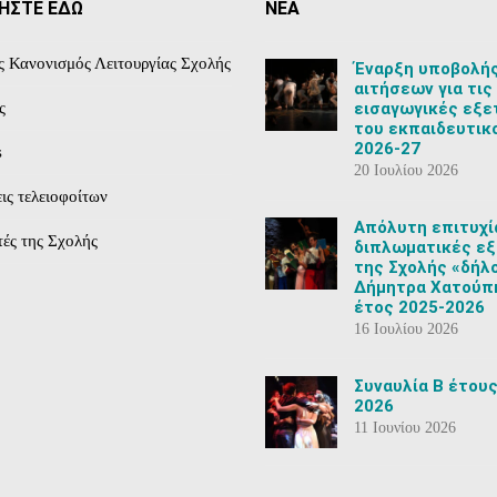
ΗΣΤΕ ΕΔΩ
ΝΕΑ
ς Κανονισμός Λειτουργίας Σχολής
Έναρξη υποβολή
αιτήσεων για τις
εισαγωγικές εξε
ς
του εκπαιδευτικ
2026-27
s
20 Ιουλίου 2026
ις τελειοφοίτων
Aπόλυτη επιτυχί
ές της Σχολής
διπλωματικές εξ
της Σχολής «δήλ
Δήμητρα Χατούπη
έτος 2025-2026
16 Ιουλίου 2026
Συναυλία Β έτους
2026
11 Ιουνίου 2026