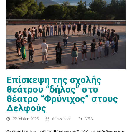
Επίσκεψη της σχολής
θεάτρου “δήλος” στο
θέατρο “Φρύνιχος” στους
Δελφούς
22 Μαΐου 2026
dilosschool
ΝΕΑ
Οι σπουδαστές του Α’ και Β’ έτους της Σχολής επισκέφθηκαν και