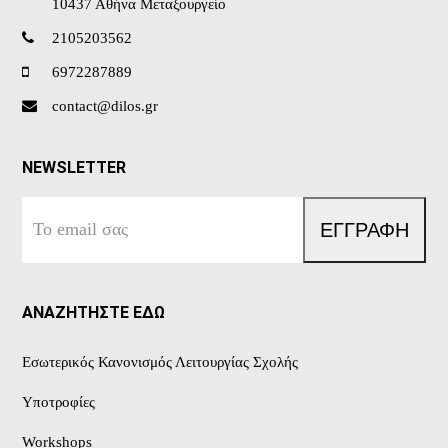
10437 Αθήνα Μεταξουργείο
2105203562
6972287889
contact@dilos.gr
NEWSLETTER
Το
ΕΓΓΡΑΦΗ
email
σας
ΑΝΑΖΗΤΗΣΤΕ ΕΔΩ
Εσωτερικός Κανονισμός Λειτουργίας Σχολής
Υποτροφίες
Workshops