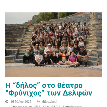
Η “δήλος” στο θέατρο
“Φρύνιχος” των Δελφών
16 Μαΐου 2025
dilosschool
Outdoor Action
,
ΝΕΑ
,
ΣΕΜΙΝΑΡΙΑ
,
Σεμινάρια για