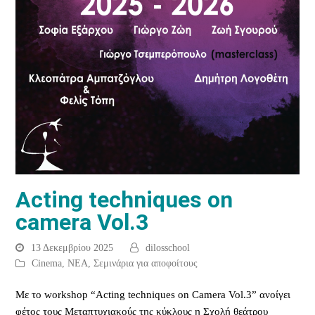
Acting techniques on
camera Vol.3
13 Δεκεμβρίου 2025
dilosschool
Cinema
,
ΝΕΑ
,
Σεμινάρια για αποφοίτους
Με το workshop “Acting techniques on Camera Vol.3” ανοίγει
φέτος τους Μεταπτυχιακούς της κύκλους η Σχολή θεάτρου