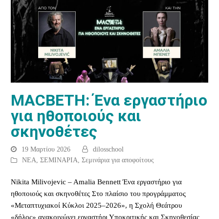
MACBETH: Ένα εργαστήριο
για ηθοποιούς και
σκηνοθέτες
19 Μαρτίου 2026
dilosschool
ΝΕΑ
,
ΣΕΜΙΝΑΡΙΑ
,
Σεμινάρια για αποφοίτους
Nikita Milivojevic – Amalia Bennett Ένα εργαστήριο για
ηθοποιούς και σκηνοθέτες Στο πλαίσιο του προγράμματος
«Μεταπτυχιακοί Κύκλοι 2025–2026», η Σχολή Θεάτρου
«δήλος» ανακοινώνει εργαστήρι Υποκριτικής και Σκηνοθεσίας