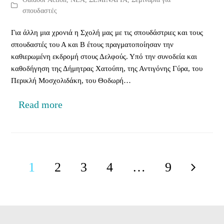
σπουδαστές
Για άλλη μια χρονιά η Σχολή μας με τις σπουδάστριες και τους
σπουδαστές του Α και Β έτους πραγματοποίησαν την
καθιερωμένη εκδρομή στους Δελφούς. Υπό την συνοδεία και
καθοδήγηση της Δήμητρας Χατούπη, της Αντιγόνης Γύρα, του
Περικλή Μοσχολιδάκη, του Θοδωρή…
Read more
1
2
3
4
…
9
Page
Page
Page
Page
Page
Next