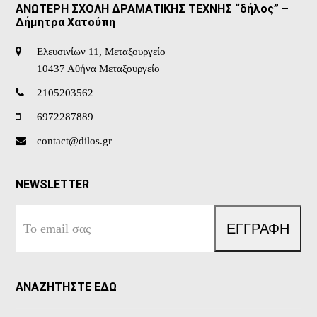
ΑΝΩΤΕΡΗ ΣΧΟΛΗ ΔΡΑΜΑΤΙΚΗΣ ΤΕΧΝΗΣ “δήλος” –
Δήμητρα Χατούπη
Ελευσινίων 11, Μεταξουργείο
10437 Αθήνα Μεταξουργείο
2105203562
6972287889
contact@dilos.gr
NEWSLETTER
Το
ΕΓΓΡΑΦΗ
email
σας
ΑΝΑΖΗΤΗΣΤΕ ΕΔΩ