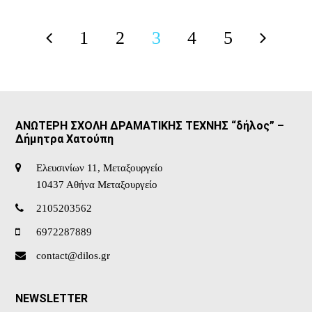
1
2
3
4
5
Previous
Page
Page
Page
Page
Page
Next
ΑΝΩΤΕΡΗ ΣΧΟΛΗ ΔΡΑΜΑΤΙΚΗΣ ΤΕΧΝΗΣ “δήλος” –
Δήμητρα Χατούπη
Ελευσινίων 11, Μεταξουργείο
10437 Αθήνα Μεταξουργείο
2105203562
6972287889
contact@dilos.gr
NEWSLETTER