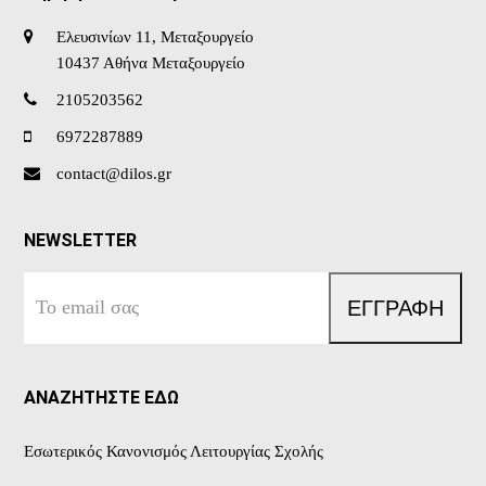
Ελευσινίων 11, Μεταξουργείο
10437 Αθήνα Μεταξουργείο
2105203562
6972287889
contact@dilos.gr
NEWSLETTER
Το
ΕΓΓΡΑΦΗ
email
σας
ΑΝΑΖΗΤΗΣΤΕ ΕΔΩ
Εσωτερικός Κανονισμός Λειτουργίας Σχολής