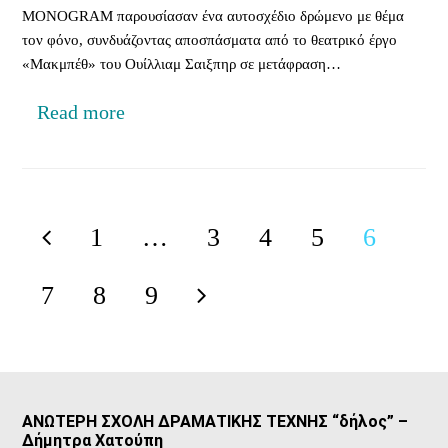
MONOGRAM παρουσίασαν ένα αυτοσχέδιο δρώμενο με θέμα
τον φόνο, συνδυάζοντας αποσπάσματα από το θεατρικό έργο
«Μακμπέθ» του Ουίλλιαμ Σαιξπηρ σε μετάφραση…
Read more
1
…
3
4
5
6
Previous
Page
Page
Page
Page
Page
7
8
9
Page
Page
Page
Next
ΑΝΩΤΕΡΗ ΣΧΟΛΗ ΔΡΑΜΑΤΙΚΗΣ ΤΕΧΝΗΣ “δήλος” –
Δήμητρα Χατούπη