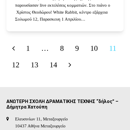
παρουσίασαν live εκτελέσεις κομματιών. Στο πιάνο ο
Χρίστος Θεοδώρου! White Rabbit, κέντρο εξάρχεια
Σολωμού 12, Παρασκευη 1 Απριλίου…
1
…
8
9
10
11
Previous
Page
Page
Page
Page
Page
12
13
14
Page
Page
Page
Next
ΑΝΩΤΕΡΗ ΣΧΟΛΗ ΔΡΑΜΑΤΙΚΗΣ ΤΕΧΝΗΣ “δήλος” –
Δήμητρα Χατούπη
Ελευσινίων 11, Μεταξουργείο
10437 Αθήνα Μεταξουργείο