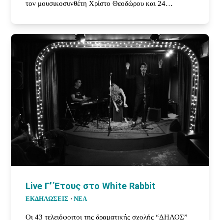
τον μουσικοσυνθέτη Χρίστο Θεοδώρου και 24…
Live Γ’ Έτους στο White Rabbit
ΕΚΔΗΛΩΣΕΙΣ
·
ΝΕΑ
Οι 43 τελειόφοιτοι της δραματικής σχολής “ΔΗΛΟΣ”