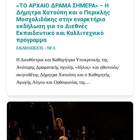
«ΤΟ ΑΡΧΑΙΟ ΔΡΑΜΑ ΣΗΜΕΡΑ» – Η
Δήμητρα Χατούπη και ο Περικλής
Μοσχολιδάκης στην εναρκτήρια
εκδήλωση για το Διεθνές
Εκπαιδευτικό και Καλλιτεχνικό
πρόγραμμα
ΕΚΔΗΛΩΣΕΙΣ
·
ΝΕΑ
Η Διευθύντρια και Καθηγήτρια Υποκριτικής της
Ανώτερης Δραματικής σχολής «δήλος» και ηθοποιός/
σκηνοθέτης Δήμητρα Χατούπη και ο Καθηγητής
Αγωγής Λόγου και Ορθοφωνίας της…