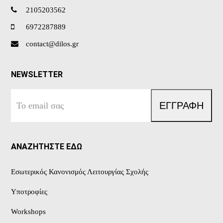
2105203562
6972287889
contact@dilos.gr
NEWSLETTER
Το
ΕΓΓΡΑΦΗ
email
σας
ΑΝΑΖΗΤΗΣΤΕ ΕΔΩ
Εσωτερικός Κανονισμός Λειτουργίας Σχολής
Υποτροφίες
Workshops